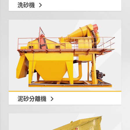
洗砂機
泥砂分離機