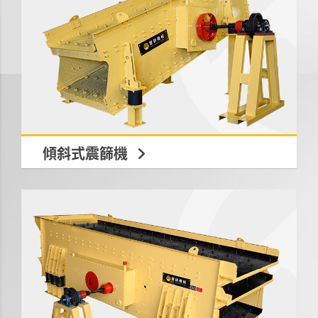
傾斜式震篩機