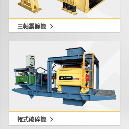
三軸震篩機
輥式破碎機